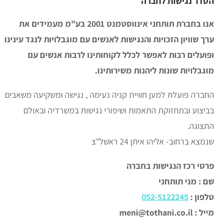
ר נגישות לחברה
אנו בחברת תותחני אינווסטמנט 2001 בע"מ מעמידים את
 שוויון הזכויות והנגישות לאנשים עם מוגבלויות לנגד עינינו
עלים רבות לאפשר לכלל לקוחותינו לרבות אנשים עם
בלויות שונות ליהנות משירותינו.
רה פועלת למען חוויית קניה נעימה , נגישה ומשקיעה משאבים
צוע ובתחזוקת התאמות ושיפורי נגישות במשרדיה ובאולם
וגה.
א ברחוב- אליהו איתן 24 ראשל"צ
י רכז הנגישות בחברה
: מני תותחני
ון :
052-5122245
meni@tothani.c