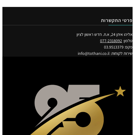
י התקשרות
2, א.ת. חדש ראשון לציון
ן:
077-2318092
03.951
וחות: info@tothani.co.il