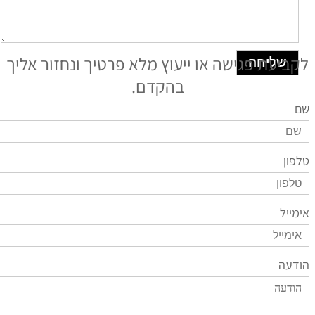
ביעת פגישה או ייעוץ מלא פרטיך ונחזור אליך
שליחה
בהקדם.
ון
ייל
עה