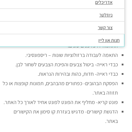
אדריכלים
ניווט פשוט בדפי האתר בעזרת המקלדת בלבד.
ניוזלטר
תצוגה ברורה של רכיבי האתר.
אפשרות לשינוי גודל הגופן בשלוש רמות א, א, א, בכל דפי
צור קשר
האתר.
חנות און ליין
התאמה לדפדפנים שונים.
התאמה לעבודה ברזולוציות שונות – ריספונסיבי.
כבדי ראייה- ביטול צבעים והפיכת הצבעים לשחור לבן.
כבדי ראייה- חדות, כהות ובהירות הנראות.
הפסקת הבהובים- כפתורים מהבהבים, תמונות קופצות או כל
תזוזה באתר.
פונט קריא- מחליף את הפונט לפונט אחיד לאורך כל האתר.
הדגשת קישורים- מדגיש בעזרת קו סימון את הקישורים
באתר.