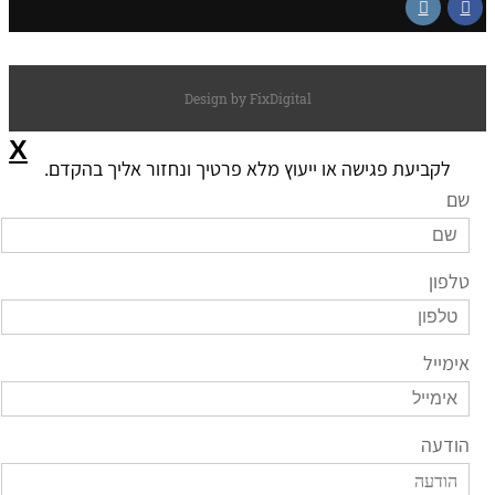
Instagram
Faceb
Design by FixDigital
X
לקביעת פגישה או ייעוץ מלא פרטיך ונחזור אליך בהקדם.
ם
לפון
ימייל
ודעה