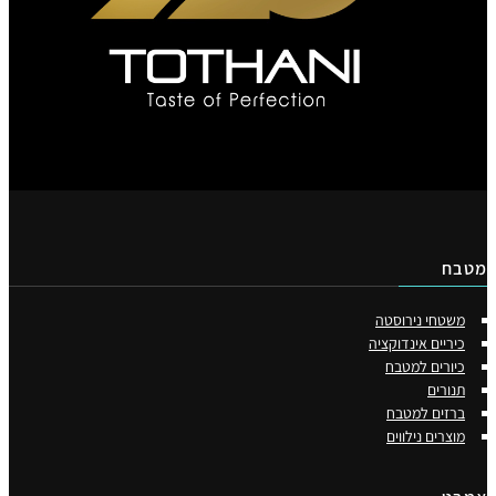
בח
משטחי נירוסטה
כיריים אינדוקציה
כיורים למטבח
תנורים
ברזים למטבח
מוצרים נילווים