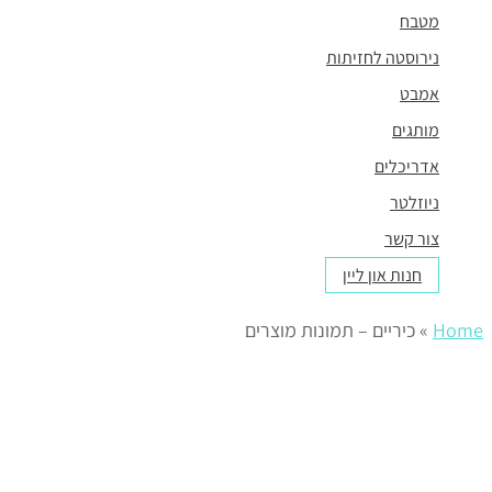
מטבח
נירוסטה לחזיתות
אמבט
מותגים
אדריכלים
ניוזלטר
צור קשר
חנות און ליין
Home
»
כיריים – תמונות מוצרים
כיריים יוקרתיות