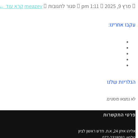
מרץ 9, 2025
1:11 pm
סגור לתגובות
meazev
קרא עוד ←
עקבו אחרינו:
Facebook
Twitter
Google+
YouTube
LinkedIn
הגלריות שלנו
לא נמצאו פוסטים.
פרטי התקשרות
אליהו איתן 24, א.ת. חדש ראשון לציון
טלפון:
077-2318092