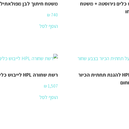
 כלים נירוסטה + משטח
משטח חיתוך לבן מפולאתילן
₪
740
הוסף לסל
רשת שחורה HPL להגנת תחתית הכיור
רשת שחורה HPL לייבוש כלים וסירים
חום
₪
1,507
הוסף לסל