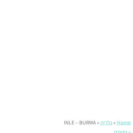
Home
»
גלריה
»
INLE – BURMA
« הקודם