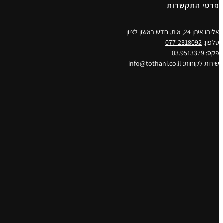
פרטי התקשרות
אליהו איתן 24, א.ת. חדש ראשון לציון
טלפון:
077-2318092
פקס: 03.9513379
שירות לקוחות: info@tothani.co.il