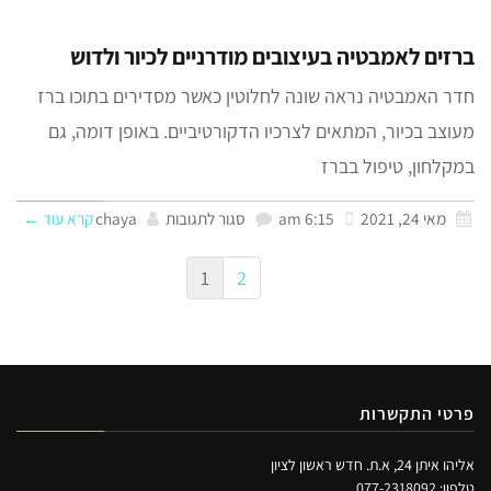
ברזים לאמבטיה בעיצובים מודרניים לכיור ולדוש
חדר האמבטיה נראה שונה לחלוטין כאשר מסדירים בתוכו ברז
מעוצב בכיור, המתאים לצרכיו הדקורטיביים. באופן דומה, גם
במקלחון, טיפול בברז
מאי 24, 2021
6:15 am
סגור לתגובות
chaya
קרא עוד ←
1
2
פרטי התקשרות
אליהו איתן 24, א.ת. חדש ראשון לציון
טלפון:
077-2318092