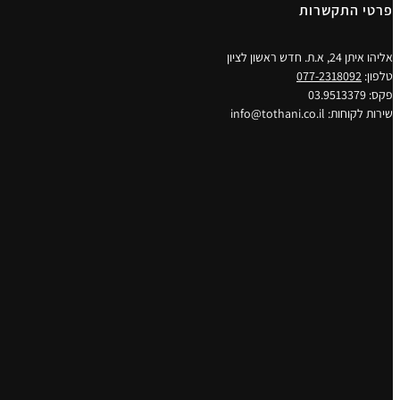
פרטי התקשרות
אליהו איתן 24, א.ת. חדש ראשון לציון
טלפון:
077-2318092
פקס: 03.9513379
שירות לקוחות: info@tothani.co.il